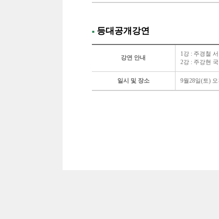
등대공개강연
■
1강 : 주경철
강연 안내
2강 : 주강현 
일시 및 장소
9월28일(토) 오